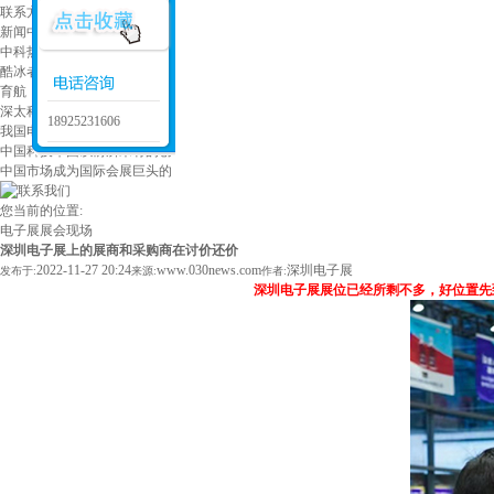
联系方式
新闻中心
中科热科技 深耕先进热管理
酷冰者：二十年代工经验 打
育航（陕西）清洁科技 专业
深太科技携高频化模块电源和
18925231606
我国电子元器件行业坚持实施
中国科技军团以前所未有的创
中国市场成为国际会展巨头的
您当前的位置:
电子展
展会现场
深圳电子展上的展商和采购商在讨价还价
2022-11-27 20:24
www.030news.com
深圳电子展
发布于:
来源:
作者:
深圳电子展展位已经所剩不多，好位置先到先得，