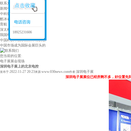
联系方式
新闻中心
中科热科技 深耕先进热管理
酷冰者：二十年代工经验 打
育航（陕西）清洁科技 专业
深太科技携高频化模块电源和
18925231606
我国电子元器件行业坚持实施
中国科技军团以前所未有的创
中国市场成为国际会展巨头的
您当前的位置:
电子展
展会现场
深圳电子展上的北京电控
2022-11-27 20:23
www.030news.com
深圳电子展
发布于:
来源:
作者:
深圳电子展展位已经所剩不多，好位置先到先得，2