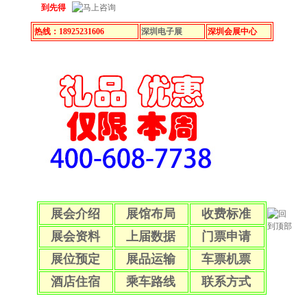
到先得
热线：18925231606
深圳电子展
深圳会展中心
展会介绍
展馆布局
收费标准
展会资料
上届数据
门票申请
展位预定
展品运输
车票机票
酒店住宿
乘车路线
联系方式