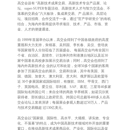
高交会设有 “高新技术成果交易、高新技术专业产品展、论
坛、super-SUPER专题活动、高新技术人才与智力交流会、不
落幕的交易会”六大板块，集成果交易、产 品展示、高层论
坛、项目招商、合作交流于一体，通过“官产学研资介”的有机
结合，为海内外客商提供寻求项目、技术、产品、市场、资
金、人才的便捷通道。
自 1999年首届举办以来，高交会得到了中国各级政府的高度
重视和大力支持，朱镕基、吴邦国、李长春、吴仪、曾培炎
等国家领导人分别莅临了历届盛会。 每届高交会均有全国31
个省、自治区、直辖市、计划单列市和港澳台地区以及近30
家中国著名高校参加展示交易洽谈；同时，高交会也得到了
海内外高新技术企 业的认可和欢迎，全球50多个国家的客商
参加了历届高交会的展示、交易和洽谈，其中有美国、英
国、德国、加拿大、澳大利亚、意大利、俄罗斯以及欧盟等
近 30个参展国家或国际组织，有微软、IBM、甲骨文、西门
子、英国电讯、爱立信、菲利浦、SAP、索尼、三星等40多家
国际知名跨国公司；来自全球的商政 学界精英，如诺贝尔奖
获得者、部长级以上政府官员、跨国公司总裁等400多人在高
交会论坛上发表演讲；每届展会参观人数超过50万人，产品
与技术交易额超 过130亿美元。
高交会以“国家级、国际性、高水平、大规模、讲实效、专业
化、不落幕”的特点，成为中国高新技术领域对外开放的重要
窗口，在推动高新技术成果商品化、产业化、国际化以及促