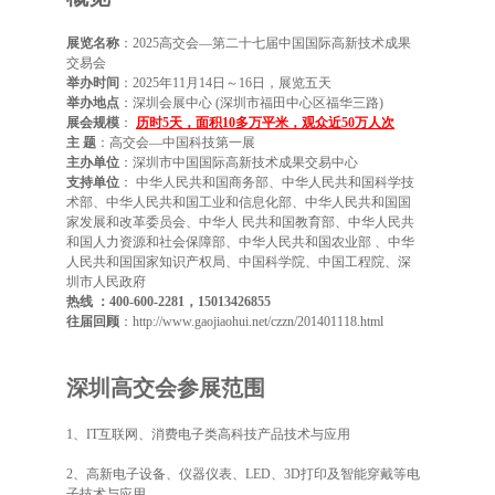
展览名称
：2025高交会—第二十七届中国国际高新技术成果
交易会
举办时间
：2025年11月14日～16日，展览五天
举办地点
：深圳会展中心 (深圳市福田中心区福华三路)
展会规模
：
历时5天，面积10多万平米，观众近50万人次
主 题
：高交会—中国科技第一展
主办单位
：深圳市中国国际高新技术成果交易中心
支持单位
： 中华人民共和国商务部、中华人民共和国科学技
术部、中华人民共和国工业和信息化部、中华人民共和国国
家发展和改革委员会、中华人 民共和国教育部、中华人民共
和国人力资源和社会保障部、中华人民共和国农业部 、中华
人民共和国国家知识产权局、中国科学院、中国工程院、深
圳市人民政府
热线 ：400-600-2281，15013426855
往届回顾
：
http://www.gaojiaohui.net/czzn/201401118.html
深圳高交会参展范围
1、IT互联网、消费电子类高科技产品技术与应用
2、高新电子设备、仪器仪表、LED、3D打印及智能穿戴等电
子技术与应用