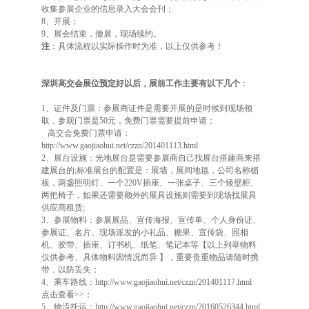
收集参展企业的信息录入大会会刊；
8、开展；
9、展会结束，撤展，现场续约。
注
：具体流程以实际操作时为准，以上仅供参考！
深圳高交会展位预定好以后，展前工作主要有以下几个
：
1、证件及门票：参展商证件是需要开展的是时候到现场领
取，参观门票是50元，免费门票需要提前申请；
高交会免费门票申请：
http://www.gaojiaohui.net/czzn/201401113.html
2、展台设施：光地展台是需要参展商自己找展台搭建商来搭
建展台的;标准展台的配置是：展墙，展间地毯，公司名称楣
板，两盏照明灯、一个220V插座、一张桌子、三个矮壁柜、
两把椅子，如果还需要额外的展具设施则需要到现场找展具
供应商租赁;
3、参展物料：参展展品、宣传海报、宣传单、个人身份证、
参展证、名片、现场派发的小礼品、糖果、宣传袋、照相
机、胶带、插座、订书机、纸笔、笔记本等【以上列举物料
仅供参考、具体物料因情况而异 】，重要贵重物品请随时携
带，以防丢失；
4、乘车路线：
http://www.gaojiaohui.net/czzn/201401117.html
点击查看>>
；
5、物流托运：
http://www.gaojiaohui.net/czzn/20160526344.html